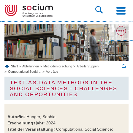
Start
Abteilungen
Methodenforschung
Arbeitsgruppen
Computational Social ...
Vorträge
TEXT-AS-DATA METHODS IN THE
SOCIAL SCIENCES - CHALLENGES
AND OPPORTUNITIES
Autor/in:
Hunger, Sophia
Erscheinungsjahr:
2024
Titel der Veranstaltung:
Computational Social Science: