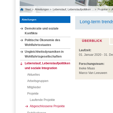
Start
Abteilungen
Lebenslauf, Lebenslaufpolitiken ...
Projekte
A
Abteilungen
Long-term trends
Demokratie und soziale
Konflikte
Politische Ökonomie des
ÜBERBLICK
Wohlfahrtsstaates
Laufzeit:
Ungleichheitsdynamiken in
01. Januar 2020 - 31. 
Wohlfahrtsgesellschaften
Lebenslauf, Lebenslaufpolitiken
Forschungsteam:
und soziale Integration
Ineke Maas
Marco Van Leeuwen
Aktuelles
Arbeitsgruppen
Mitglieder
Projekte
Laufende Projekte
Abgeschlossene Projekte