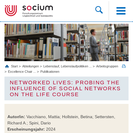
Start
Abteilungen
Lebenslauf, Lebenslaufpolitiken ...
Arbeitsgruppen
Excellence Chair ...
Publikationen
NETWORKED LIVES: PROBING THE
INFLUENCE OF SOCIAL NETWORKS
ON THE LIFE COURSE
Autor/in:
Vacchiano, Mattia; Hollstein, Betina; Settersten,
Richard A.; Spini, Dario
Erscheinungsjahr:
2024