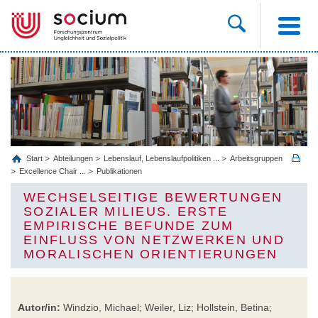
Start
Abteilungen
Lebenslauf, Lebenslaufpolitiken ...
Arbeitsgruppen
Excellence Chair ...
Publikationen
WECHSELSEITIGE BEWERTUNGEN
SOZIALER MILIEUS. ERSTE
EMPIRISCHE BEFUNDE ZUM
EINFLUSS VON NETZWERKEN UND
MORALISCHEN ORIENTIERUNGEN
Autor/in:
Windzio, Michael; Weiler, Liz; Hollstein, Betina;