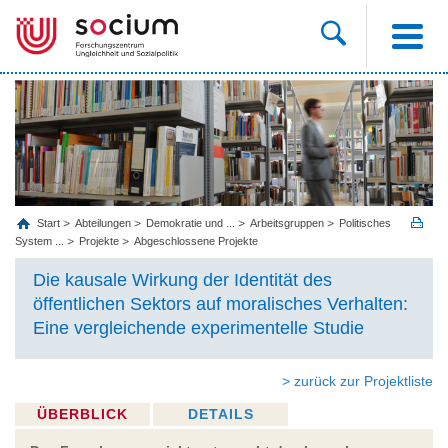
Start
Abteilungen
Demokratie und ...
Arbeitsgruppen
Politisches
System ...
Projekte
Abgeschlossene Projekte
Die kausale Wirkung der Identität des
öffentlichen Sektors auf moralisches Verhalten:
Eine vergleichende experimentelle Studie
> zurück zur Projektliste
ÜBERBLICK
DETAILS