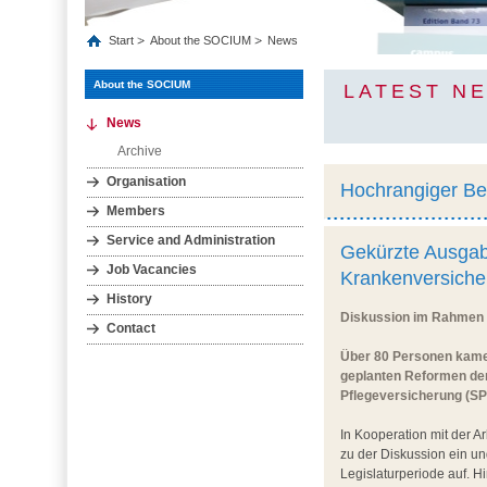
Start
About the SOCIUM
News
About the SOCIUM
LATEST N
News
Archive
Organisation
Hochrangiger B
Members
Service and Administration
Gekürzte Ausgab
Job Vacancies
Krankenversiche
History
Diskussion im Rahmen 
Contact
Über 80 Personen kamen
geplanten Reformen der
Pflegeversicherung (SPV
In Kooperation mit der 
zu der Diskussion ein un
Legislaturperiode auf. 