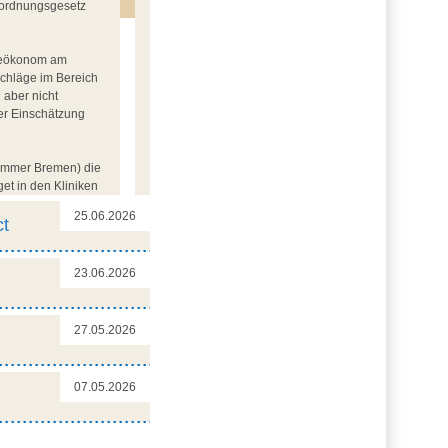
uordnungsgesetz
egeökonom am
schläge im Bereich
 aber nicht
er Einschätzung
kammer Bremen) die
et in den Kliniken
 drohen
25.06.2026
ie so zusammen: „Wir
ct
gentlich brauchen“.
23.06.2026
en Gesetzentwürfen,
27.05.2026
07.05.2026