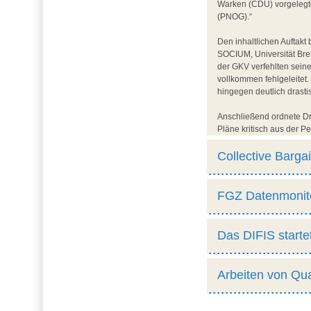
Warken (CDU) vorgelegte
(PNOG).“
Den inhaltlichen Auftak
SOCIUM, Universität Bre
der GKV verfehlten sein
vollkommen fehlgeleitet
hingegen deutlich drasti
Anschließend ordnete Dr
Pläne kritisch aus der P
erhalten bleiben und die
Personalabbau, Arbeitsv
Collective Barga
sehen hier eine reine Sp
Nach den Vorträgen disk
FGZ Datenmonito
möglichen Alternativen 
Weitere Informationen z
Das DIFIS starte
Contact:
Arbeiten von Qua
Dr. Maren Emde
Unicom Gebäude
Mary-Somerville-Straße 