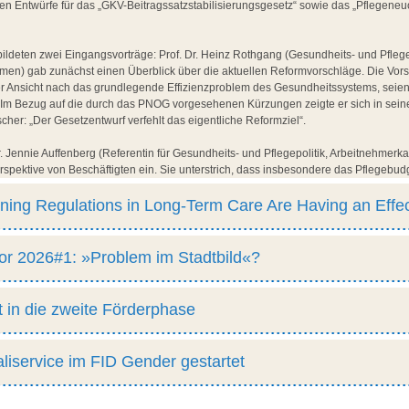
n Entwürfe für das „GKV-Beitragssatzstabilisierungsgesetz“ sowie das „Pflegene
t bildeten zwei Eingangsvorträge: Prof. Dr. Heinz Rothgang (Gesundheits- und Pfl
men) gab zunächst einen Überblick über die aktuellen Reformvorschläge. Die Vor
er Ansicht nach das grundlegende Effizienzproblem des Gesundheitssystems, seien
. Im Bezug auf die durch das PNOG vorgesehenen Kürzungen zeigte er sich in sein
scher: „Der Gesetzentwurf verfehlt das eigentliche Reformziel“.
. Jennie Auffenberg (Referentin für Gesundheits- und Pflegepolitik, Arbeitnehmer
erspektive von Beschäftigten ein. Sie unterstrich, dass insbesondere das Pflegebudg
 Tarifbindung besonders in Pflegeeinrichtungen gestärkt werden muss, andernfalls
erdichtung und Berufsflucht. Das Grundproblem der aktuellen Vorschläge fasste s
ining Regulations in Long-Term Care Are Having an Effe
arpolitik und keine nachhaltigen und bedarfsgerechten Strukturreformen, die wir ei
utierten die Teilnehmenden im Plenum und bei einem Imbiss an Stellwänden zu d
r 2026#1: »Problem im Stadtbild«?
und Vernetzungsmöglichkeiten aus.
um Gesundheitspolitischen Kolloquium und die Vortragsfolien finden Sie
hier:
t in die zweite Förderphase
liservice im FID Gender gestartet
1