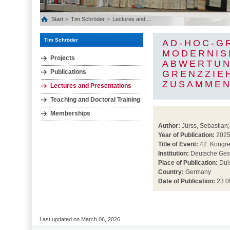
Start
Tim Schröder
Lectures and ...
Tim Schröder
AD-HOC-G
MODERNIS
Projects
ABWERTUN
Publications
GRENZZIE
ZUSAMMEN
Lectures and Presentations
Teaching and Doctoral Training
Memberships
Author:
Jürss, Sebastian;
Year of Publication:
202
Title of Event:
42. Kongre
Institution:
Deutsche Gesel
Place of Publication:
Dui
Country:
Germany
Date of Publication:
23.0
Last updated on March 06, 2026