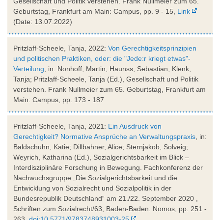
Gesellschaft und Politik verstehen. Frank Nullmeier zum 65.
Geburtstag, Frankfurt am Main: Campus, pp. 9 - 15,
Link
(Date: 13.07.2022)
Pritzlaff-Scheele, Tanja, 2022:
Von Gerechtigkeitsprinzipien
und politischen Praktiken, oder: die "Jede:r kriegt etwas"-
Verteilung
, in: Nonhoff, Martin; Haunss, Sebastian; Klenk,
Tanja; Pritzlaff-Scheele, Tanja (Ed.), Gesellschaft und Politik
verstehen. Frank Nullmeier zum 65. Geburtstag, Frankfurt am
Main: Campus, pp. 173 - 187
Pritzlaff-Scheele, Tanja, 2021:
Ein Ausdruck von
Gerechtigkeit? Normative Ansprüche an Verwaltungspraxis
, in:
Baldschuhn, Katie; Dillbahner, Alice; Sternjakob, Solveig;
Weyrich, Katharina (Ed.), Sozialgerichtsbarkeit im Blick –
Interdisziplinäre Forschung in Bewegung. Fachkonferenz der
Nachwuchsgruppe „Die Sozialgerichtsbarkeit und die
Entwicklung von Sozialrecht und Sozialpolitik in der
Bundesrepublik Deutschland“ am 21./22. September 2020 ,
Schriften zum Sozialrecht/63, Baden-Baden: Nomos, pp. 251 -
263,
doi:10.5771/9783748931003-25