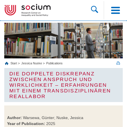
Start
Jessica Nuske
Publications
DIE DOPPELTE DISKREPANZ
ZWISCHEN ANSPRUCH UND
WIRKLICHKEIT – ERFAHRUNGEN
MIT EINEM TRANSDISZIPLINÄREN
REALLABOR
Author:
Warsewa, Günter; Nuske, Jessica
Year of Publication:
2025