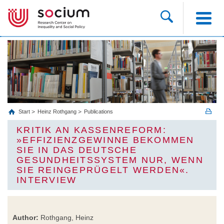
Start
Heinz Rothgang
Publications
KRITIK AN KASSENREFORM:
»EFFIZIENZGEWINNE BEKOMMEN
SIE IN DAS DEUTSCHE
GESUNDHEITSSYSTEM NUR, WENN
SIE REINGEPRÜGELT WERDEN«.
INTERVIEW
Author:
Rothgang, Heinz