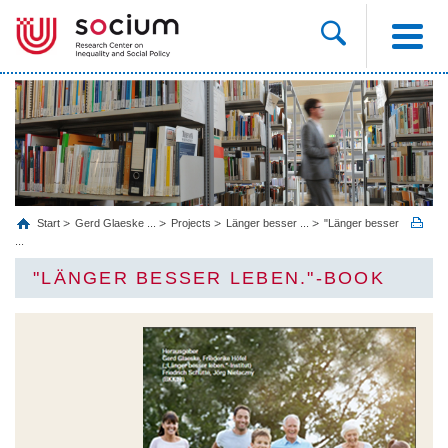
Start
Gerd Glaeske ...
Projects
Länger besser ...
"Länger besser
...
"LÄNGER BESSER LEBEN."-BOOK