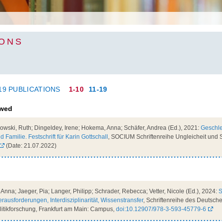
IONS
19 PUBLICATIONS
1-10
11-19
ewed
wski, Ruth; Dingeldey, Irene; Hokema, Anna; Schäfer, Andrea (Ed.), 2021:
Geschle
d Familie. Festschrift für Karin Gottschall
, SOCIUM Schriftenreihe Ungleicheit und So
(Date: 21.07.2022)
na; Jaeger, Pia; Langer, Philipp; Schrader, Rebecca; Vetter, Nicole (Ed.), 2024:
S
erausforderungen, Interdisziplinarität, Wissenstransfer
, Schriftenreihe des Deutschen
olitikforschung, Frankfurt am Main: Campus,
doi:10.12907/978-3-593-45779-6