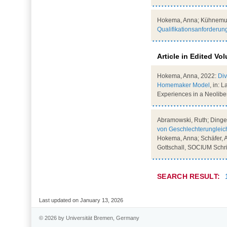
Hokema, Anna; Kühnemund
Qualifikationsanforderun
Article in Edited V
Hokema, Anna, 2022:
Di
Homemaker Model
, in: 
Experiences in a Neoliber
Abramowski, Ruth; Dingel
von Geschlechterungleichh
Hokema, Anna; Schäfer, An
Gottschall, SOCIUM Schrif
SEARCH RESULT:
Last updated on January 13, 2026
© 2026 by Universität Bremen, Germany