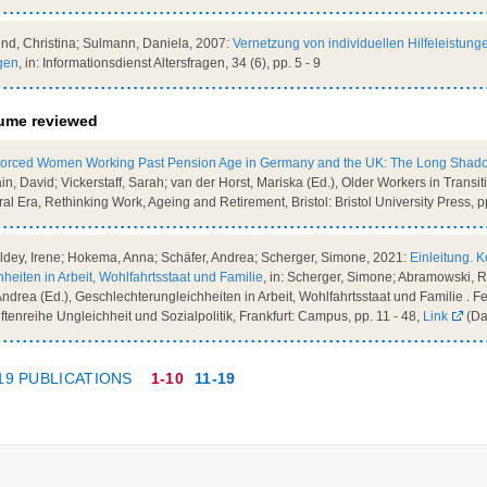
, Christina; Sulmann, Daniela, 2007:
Vernetzung von individuellen Hilfeleistung
gen
, in: Informationsdienst Altersfragen, 34 (6), pp. 5 - 9
olume reviewed
vorced Women Working Past Pension Age in Germany and the UK: The Long Shado
Lain, David; Vickerstaff, Sarah; van der Horst, Mariska (Ed.), Older Workers in Trans
al Era, Rethinking Work, Ageing and Retirement, Bristol: Bristol University Press, p
dey, Irene; Hokema, Anna; Schäfer, Andrea; Scherger, Simone, 2021:
Einleitung. 
eiten in Arbeit, Wohlfahrtsstaat und Familie
, in: Scherger, Simone; Abramowski, R
drea (Ed.), Geschlechterungleichheiten in Arbeit, Wohlfahrtsstaat und Familie . Fest
tenreihe Ungleichheit und Sozialpolitik, Frankfurt: Campus, pp. 11 - 48,
Link
(Da
19 PUBLICATIONS
1-10
11-19