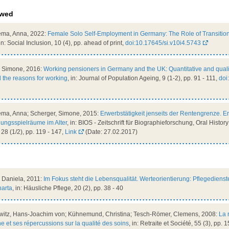
ewed
ema, Anna, 2022:
Female Solo Self-Employment in Germany: The Role of Transitio
 in: Social Inclusion, 10 (4), pp. ahead of print,
doi:10.17645/si.v10i4.5743
, Simone, 2016:
Working pensioners in Germany and the UK: Quantitative and quali
d the reasons for working
, in: Journal of Population Ageing, 9 (1-2), pp. 91 - 111,
doi
ma, Anna; Scherger, Simone, 2015:
Erwerbstätigkeit jenseits der Rentengrenze. 
ngsspielräume im Alter
, in: BIOS - Zeitschrift für Biographieforschung, Oral Histor
28 (1/2), pp. 119 - 147,
Link
(Date: 27.02.2017)
 Daniela, 2011:
Im Fokus steht die Lebensqualität. Werteorientierung: Pflegedienste
arta
, in: Häusliche Pflege, 20 (2), pp. 38 - 40
itz, Hans-Joachim von; Kühnemund, Christina; Tesch-Römer, Clemens, 2008:
La 
et ses répercussions sur la qualité des soins
, in: Retraite et Société, 55 (3), pp. 