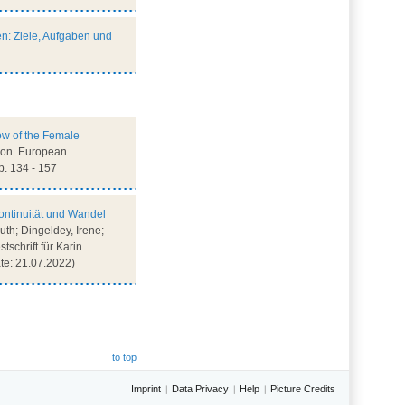
en: Ziele, Aufgaben und
w of the Female
ition. European
p. 134 - 157
Kontinuität und Wandel
uth; Dingeldey, Irene;
schrift für Karin
te: 21.07.2022)
to top
Imprint
Data Privacy
Help
Picture Credits