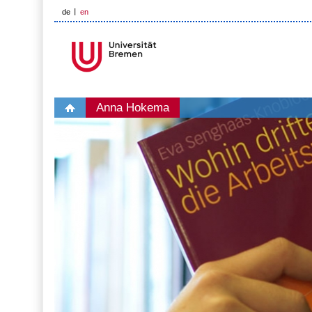
de
en
Anna Hokema