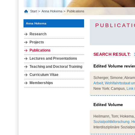
Start
Anna Hokema
Publications
Anna Hokema
PUBLICAT
Research
Projects
Publications
SEARCH RESULT:
Lectures and Presentations
Edited Volume revi
Teaching and Doctoral Training
Curriculum Vitae
Scherger, Simone; Abramo
Memberships
Arbeit, Wohlfahrtsstaat un
New York: Campus,
Link
Edited Volume
Heilmann, Tom; Hokema, An
Sozialpolitikforschung. H
Interdisziplinäre Sozialp