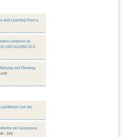
ns and Learning From a
tative evidence on
:10.1007/s12062-015-
Erfahrung und Deutung
y und
 profitieren von der
réforme de l'assurance
156 - 163