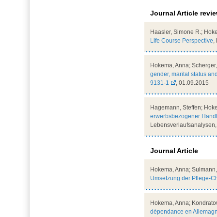
Journal Article revi
Haasler, Simone R.; Hok
Life Course Perspective
,
Hokema, Anna; Scherger
gender, marital status an
9131-1
, 01.09.2015
Hagemann, Steffen; Hoke
erwerbsbezogener Handlu
Lebensverlaufsanalysen, 
Journal Article
Hokema, Anna; Sulmann,
Umsetzung der Pflege-Ch
Hokema, Anna; Kondratow
dépendance en Allemagne 